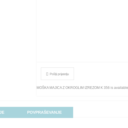
Pošlji prijatelju
MOŠKA MAJICA Z OKROGLIM IZREZOM K 356 is available fo
JE
POVPRAŠEVANJE