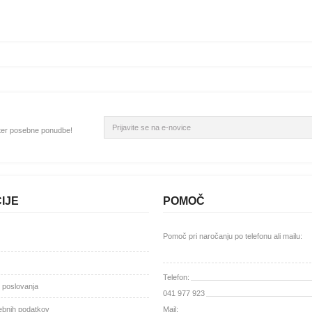
 ter posebne ponudbe!
IJE
POMOČ
Pomoč pri naročanju po telefon
Telefon:
i poslovanja
041 977 923
ebnih podatkov
Mail: