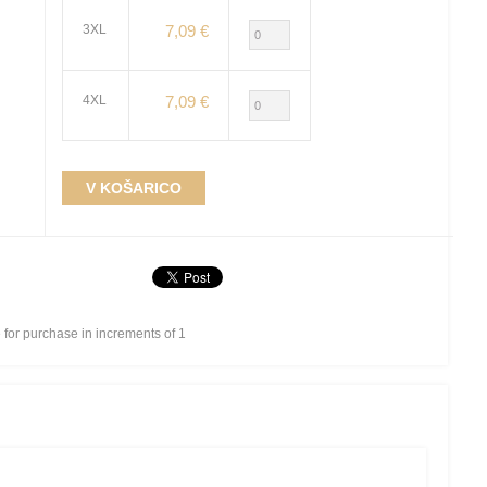
3XL
7,09 €
4XL
7,09 €
V KOŠARICO
r purchase in increments of 1