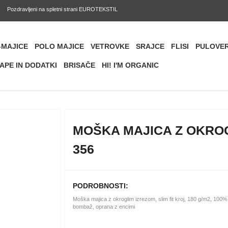
Pozdravljeni na spletni strani EUROTEKSTIL
-MAJICE
POLO MAJICE
VETROVKE
SRAJCE
FLISI
PULOVER
APE IN DODATKI
BRISAČE
HI! I'M ORGANIC
MOŠKA MAJICA Z OKROG
356
PODROBNOSTI:
Moška majica z okroglim izrezom, slim fit kroj, 180 g/m2, 100%
bombaž, oprana z encimi