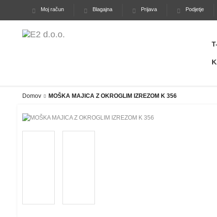
Moj račun
Blagajna
Prijava
Podjetje
T
K
Domov
MOŠKA MAJICA Z OKROGLIM IZREZOM K 356