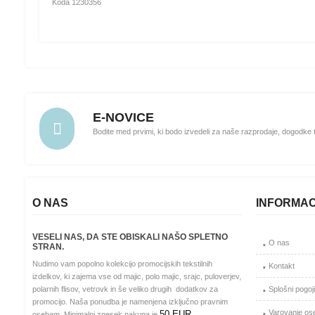
Koda 1230356
E-NOVICE
Bodite med prvimi, ki bodo izvedeli za naše razprodaje, dogodke
O NAS
INFORMAC
VESELI NAS, DA STE OBISKALI NAŠO SPLETNO
O nas
STRAN.
Nudimo vam popolno kolekcijo promocijskih tekstilnih
Kontakt
izdelkov, ki zajema vse od majic, polo majic, srajc, puloverjev,
Splošni pogoj
polarnih flisov, vetrovk in še veliko drugih dodatkov za
promocijo. Naša ponudba je namenjena izključno pravnim
Varovanje os
50 EUR
osebam. Minimalni znesek nakupa je
.