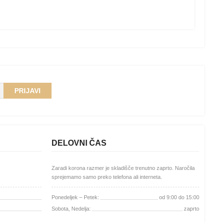
PRIJAVI
DELOVNI ČAS
u ali mailu:
Zaradi korona razmer je skladišče trenutno zaprto. Naročila
sprejemamo samo preko telefona ali interneta.
Ponedeljek – Petek:
od 9:00 do 15:00
Sobota, Nedelja:
zaprto